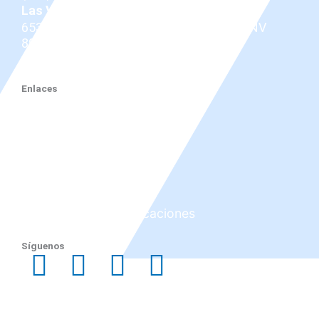
Las Vegas
653 N Town Center Dr #512, Las Vegas, NV
89144
(725) 331-7487
Enlaces
Dr. Douglas
Enfermedad ocular tiroidea
Tepezza
Servicios
Antes y después
Reseñas
Investigación y publicaciones
Blog
Síguenos