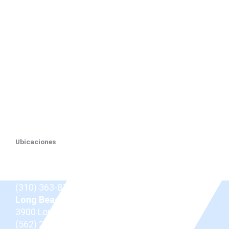
Ubicaciones
Beverly Hills
9675 Brighton Way Suite 410,
Beverly Hills, CA
90210
(310) 363-8757
Long Beach
3900 Long Beach Blvd,
Long Beach, CA 90807
(562) 206-0100