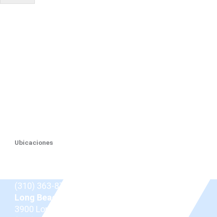
Ubicaciones
Beverly Hills
9675 Brighton Way Suite 410,
Beverly Hills, CA
90210
(310) 363-8757
Long Beach
3900 Long Beach Blvd,
Long Beach, CA 90807