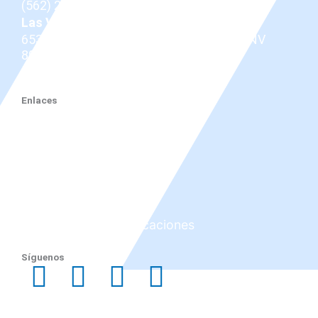
(562) 206-0100
Las Vegas
653 N Town Center Dr #512, Las Vegas, NV
89144
(725) 331-7487
Enlaces
Dr. Douglas
Enfermedad ocular tiroidea
Tepezza
Servicios
Antes y después
Reseñas
Investigación y publicaciones
Blog
Síguenos