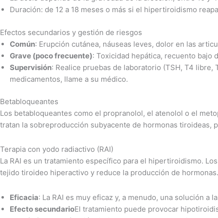
Duración: de 12 a 18 meses o más si el hipertiroidismo reap
Efectos secundarios y gestión de riesgos
Común
: Erupción cutánea, náuseas leves, dolor en las artic
Grave (poco frecuente)
: Toxicidad hepática, recuento bajo 
Supervisión
: Realice pruebas de laboratorio (TSH, T4 libre, 
medicamentos, llame a su médico.
Betabloqueantes
Los betabloqueantes como el propranolol, el atenolol o el metopr
tratan la sobreproducción subyacente de hormonas tiroideas, 
Terapia con yodo radiactivo (RAI)
La RAI es un tratamiento específico para el hipertiroidismo. Lo
tejido tiroideo hiperactivo y reduce la producción de hormonas
Eficacia
: La RAI es muy eficaz y, a menudo, una solución a la
Efecto secundario
El tratamiento puede provocar hipotiroidi