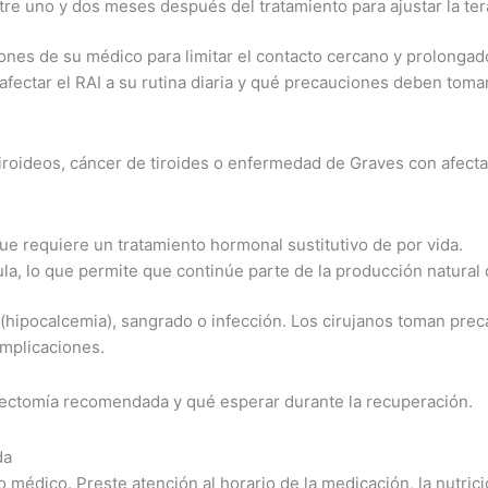
entre uno y dos meses después del tratamiento para ajustar la te
ones de su médico para limitar el contacto cercano y prolongad
ectar el RAI a su rutina diaria y qué precauciones deben tomar
oideos, cáncer de tiroides o enfermedad de Graves con afectaci
 que requiere un tratamiento hormonal sustitutivo de por vida.
dula, lo que permite que continúe parte de la producción natura
o (hipocalcemia), sangrado o infección. Los cirujanos toman pre
omplicaciones.
roidectomía recomendada y qué esperar durante la recuperación.
da
 médico. Preste atención al horario de la medicación, la nutrició