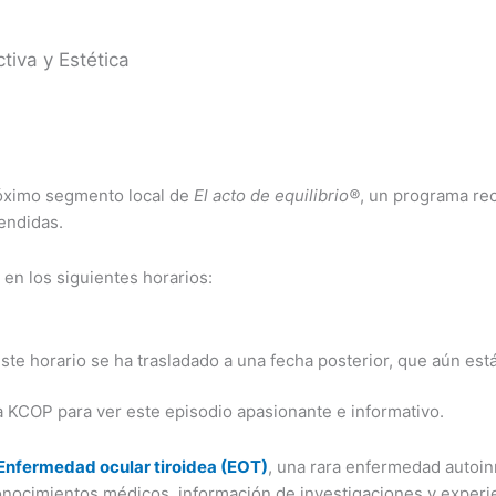
tiva y Estética
óximo segmento local de
El acto de equilibrio®
, un programa rec
endidas.
en los siguientes horarios:
ste horario se ha trasladado a una fecha posterior, que aún est
o a KCOP para ver este episodio apasionante e informativo.
Enfermedad ocular tiroidea (EOT)
, una rara enfermedad autoin
conocimientos médicos, información de investigaciones y experi