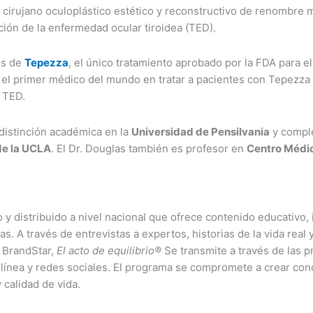
cirujano oculoplástico estético y reconstructivo de renombre mu
ación de la enfermedad ocular tiroidea (TED).
es de
Tepezza
, el único tratamiento aprobado por la FDA para el
e el primer médico del mundo en tratar a pacientes con Tepezz
 TED.
distinción académica en la
Universidad de Pensilvania
y comple
de la UCLA
. El Dr. Douglas también es profesor en
Centro Médi
y distribuido a nivel nacional que ofrece contenido educativo, i
ias. A través de entrevistas a expertos, historias de la vida re
 BrandStar,
El acto de equilibrio®
Se transmite a través de las pr
n línea y redes sociales. El programa se compromete a crear co
calidad de vida.