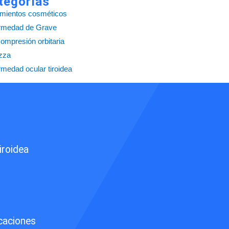
tegorías
amientos cosméticos
rmedad de Grave
ompresión orbitaria
zza
medad ocular tiroidea
iroidea
icaciones