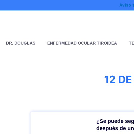
Ir
Aviso 
al
contenido
DR. DOUGLAS
ENFERMEDAD OCULAR TIROIDEA
T
12 DE
¿Se puede segu
después de un