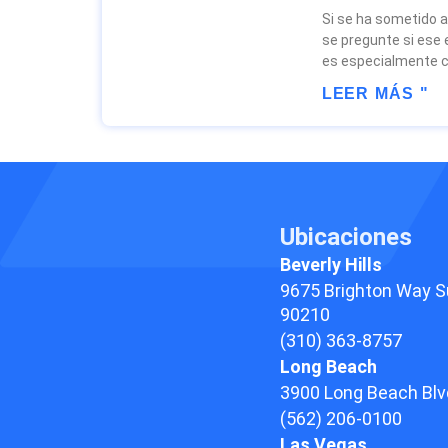
Si se ha sometido a
se pregunte si ese e
es especialmente ci
LEER MÁS "
Ubicaciones
Beverly Hills
9675 Brighton Way S
90210
(310) 363-8757
Long Beach
3900 Long Beach Blv
(562) 206-0100
Las Vegas