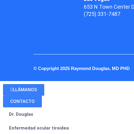
653 N Town Center D
(725) 331-7487
© Copyright 2025 Raymond Douglas, MD PHD
LLÁMANOS
CONTACTO
Dr. Douglas
Enfermedad ocular tiroidea