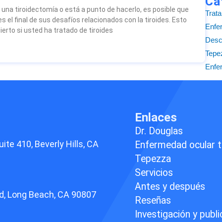
Ca
 una tiroidectomía o está a punto de hacerlo, es posible que
Trat
s el final de sus desafíos relacionados con la tiroides. Esto
Enfe
erto si usted ha tratado de tiroides
Desc
Tepe
Enfer
Enlaces
Dr. Douglas
uite 410,
Beverly Hills, CA
Enfermedad ocular t
Tepezza
Servicios
Antes y después
d,
Long Beach, CA 90807
Reseñas
Investigación y publ